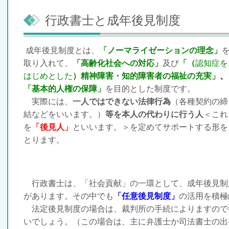
行政書士と成年後見制度
成年後見制度とは、
「ノーマライゼーションの理念」
取り入れて、
「高齢化社会への対応」
及び
「（
認知症を
はじめとした
）精神障害・知的障害者の福祉の充実」
、
「基本的人権の保障」
を目的とした制度です。
実際には、
一人ではできない法律行為
（各種契約の締
結などをいいます。）
等を本人の代わりに行う人
＜これ
を
「後見人」
といいます。＞を定めてサポートする形を
とります。
行政書士は、「社会貢献」の一環として、成年後見制
があります。その中でも
「任意後見制度」
の活用を積極
法定後見制度の場合は、裁判所の手続によりますので
いでしょう。（この場合は、主に弁護士か司法書士の出