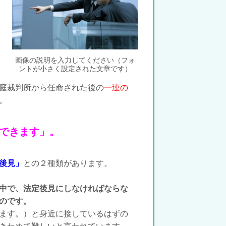
画像の説明を入力してください（フォ
ントが小さく設定された文章です）
庭裁判所から任命された後の
一連の
。
できます」。
後見」
との２種類があります。
中
で、法定後見にしなければ
ならな
のです。
ます。）と身近に接しているはずの