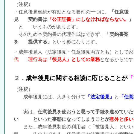
（注釈）
・任意後見契約が有効となる要件の一つに、
「任意後
見 契約書は
「公正証書」にしなけれ
ばならない。
」
と いうものがあります。
そのため本契約書の代理作成はできず、
「契約書案
を 提供する」
という形になります
。
・成年後見人（法定後見・任意後見両方とも）として家
代 理行為は
「後見人」としての業務
となるからです
２．
成年後見に関する相談に応じることが
「
（注釈）
成年後見には、大きく分けて
「法定後見」
と
「任意
実は、
任意後見を使おうと思って手続を進めていた
い といった事態になってしまうことが
意外と多い
また、成年後見制度の利用者（「被後見人」といい