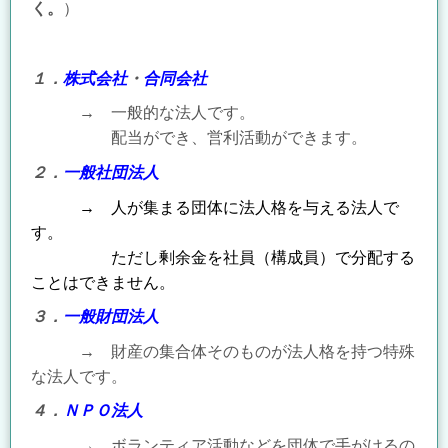
く。
）
１．
株式会社
・
合同会社
→
一般的な法人です。
配当ができ、営利活動ができます。
２．
一般社団法人
→
人が集まる団体に法人格を与える法人で
す。
ただし剰余金を社員（構成員）で分配する
ことはできません。
３．
一般財団法人
→
財産の集合体そのものが法人格を持つ特殊
な法人です。
４．
ＮＰＯ法人
→ ボランティア活動などを団体で手がけるの