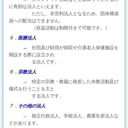
に有効な法人
といえます。
ただし、非営利法人となるため、団体構成
員への配当はできませ
ん。
（収益活動は制限付きで可能です。）
５．
医療法人
→
社団及び財団が病院や介護老人保健施設を
開設する際に
設立され
る法人です。
６．
宗教法人
→ 特定の宗教・教義
に根差した布教活動及び
儀式を行うことを主と
する法人です。
７．
その他の法人
→ 独立行政法人、学校法人、農業生産法人
な
どがあります。