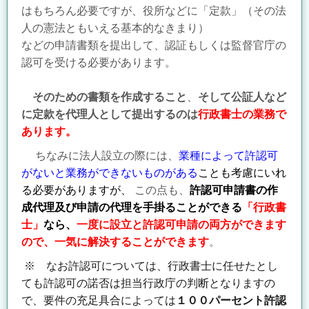
はもちろん必要ですが、役所などに「定款」（その法
人の憲法ともいえる基本的なきまり）
などの申請書類を提出して、認証もしくは監督官庁の
認可を受ける必要があります。
そのための書類を作成すること
、
そして公証人など
に定款を代理人として提出するのは
行政書士の業務で
あります。
ちなみに法人設立の際には、
業種によって許認可
がないと業務ができない
ものがある
こ
とも
考慮にいれ
る必要があります
が、
この点も、
許認可申請書の作
成代理及び
申請
の代理を手掛ることができる
「
行政書
士」
なら、
一度に設立と許認可申請の両方ができ
ます
ので、一気に解決することができます
。
※ なお許認可については、行政書士に任せたとし
ても許認可の諾否は担当行政庁の
判断となりますの
で、要件の充足具合によっては
１００パーセント許認