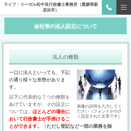
ライフ・リーガル松中良行政書士事務所（愛媛県新
居浜市）
会社等の法人設立について
法人の種類
一口に法人といっても、下記
の通り様々な形態がありま
す。
以下に代表的な７つの種類を
あげていますが、その設立に
画像の説明を入力してく
ださい（フォントが小さ
ついては、
ほとんどの場合に
く設定された文章です）
おいて
行政書士が手掛けるこ
とができます
。
（
ただし登記など一部の業務を除