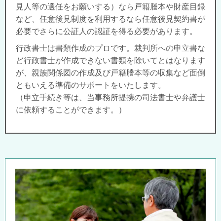
見人等の選任をお願いする）なら戸籍謄本や財産目録
など、任意後見制度を利用するなら任意後見契約書が
必要でさらに公証人の認証を得る必要があります。
行政書士は書類作成のプロです。裁判所への申立書な
ど行政書士が作成できない書類を除いてとはなります
が、親族関係図の作成及び戸籍謄本等の収集など面倒
ともいえる準備のサポートをいたします。
（申立手続き等は、当事務所提携の司法書士や弁護士
に依頼することができます。）