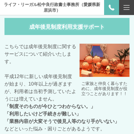
ライフ・リーガル松中良行政書士事務所（愛媛県新
居浜市）
成年後見制度利用支援サポート
こちらでは成年後見制度に関する
サービスについて紹介いたしま
す。
平成12年に新しい成年後見制度
ご家族と仲良く暮らすた
が始まり、10年以上が過ぎます
めに、成年後見制度が役
が、利用者は当初予測していたよ
立つことがあります！！
うには増えていません。
「制度そのものが今ひとつわからない。」
「利用したいけど手続きが難しい」
「業務内容が大変そうで後見人等のなり手がいない」
などといった悩み・困りごとがあるようです。